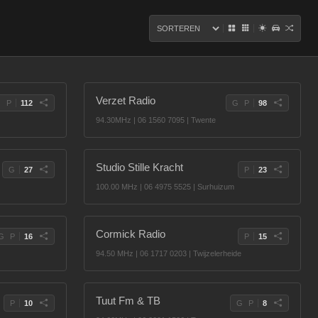
Sorteer stations
Verzet Radio
G
P
112
G
P
98
94.30MHz | 06 1560 7095 | Twente
Studio Stille Kracht
G
27
P
23
100.00 MHz | 06 4975 5525 | Surhuizum
Cormick Radio
G
P
16
P
15
94.50 MHz | 06 1717 0203 | Twijzelerheide
Tuut Fm & TB
P
10
G
P
8