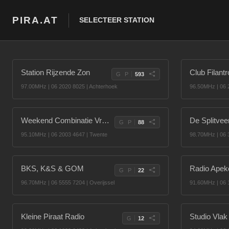
PIRA.AT
SELECTEER STATION
Station Rijzende Zon
Club Filant
G
P
593
97.00MHz | 06 2020 8025 | Achterhoek
96.50MHz | 06 2
Weekend Combinatie Vriezenveen
De Splitve
G
P
88
95.10MHz | 06 2003 4647 | Twente
98.70MHz | 06 
BKS, K&S & GOM
Radio Apek
G
P
22
96.70MHz | 06 5555 7204 | Overijssel
91.60MHz | 06 1
Kleine Piraat Radio
Studio Vlak
G
12