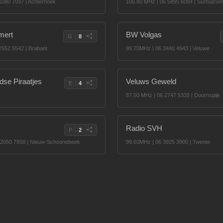
1080 7037 | Achterhoek
106.80 MHz | 06 5895 6084 | Surhuizum
mert
BW Volgas
G
8
2552 5542 | Brabant
99.70MHz | 06 3440 4943 | Veluwe
se Piraatjes
Veluws Geweld
E
4
87.50 MHz | 06 2747 5335 | Doornspijk
Radio SVH
P
2
 2050 7858 | Nieuw-Schoonebeek
99.60MHz | 06 3925 3900 | Twente