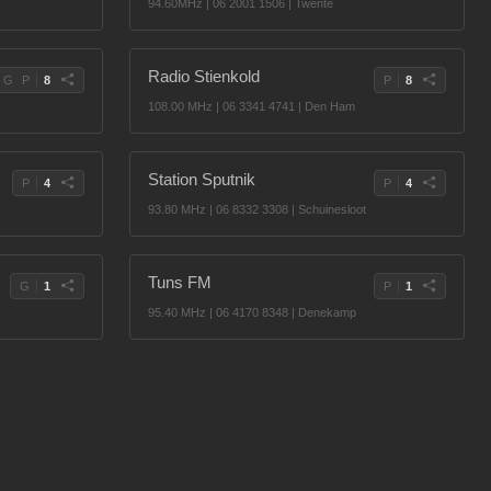
94.60MHz | 06 2001 1506 | Twente
Radio Stienkold
G
P
8
P
8
108.00 MHz | 06 3341 4741 | Den Ham
Station Sputnik
P
4
P
4
93.80 MHz | 06 8332 3308 | Schuinesloot
Tuns FM
G
1
P
1
95.40 MHz | 06 4170 8348 | Denekamp