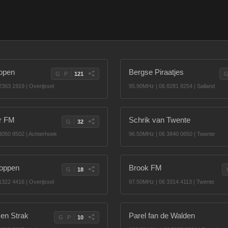
ropen
Bergse Piraatjes
G
P
121
363 1919 | Overijssel
95.90MHz | 06 8281 8254 | Salland
er FM
Schrik van Twente
G
32
3050 8502 | Achterhoek
96.50MHz | 06 3840 0650 | Twente
oppen
Brook FM
G
18
322 4416 | Overijssel
97.50MHz | 06 3314 4113 | Twente
 en Strak
Parel fan de Walden
G
P
10