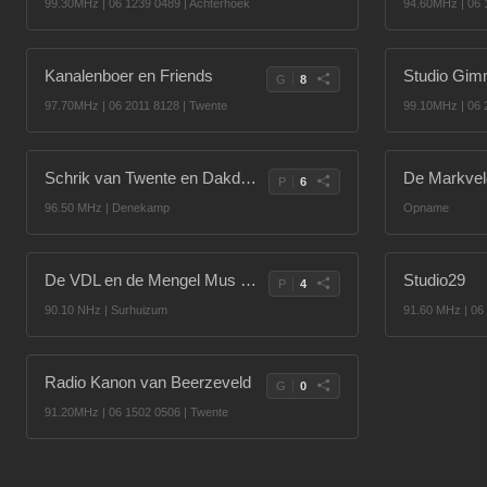
99.30MHz | 06 1239 0489 | Achterhoek
94.60MHz | 06 
Kanalenboer en Friends
Studio Gim
G
8
97.70MHz | 06 2011 8128 | Twente
99.10MHz | 06 
Schrik van Twente en Dakdoef
De Markveld
P
6
96.50 MHz | Denekamp
Opname
De VDL en de Mengel Mus Radio
Studio29
P
4
90.10 NHz | Surhuizum
91.60 MHz | 06
Radio Kanon van Beerzeveld
G
0
91.20MHz | 06 1502 0506 | Twente